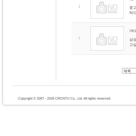
2
중고
탁드
[
매
1
삼성
고싶
Copyright © 2007 - 2026 CROSTU Co., Ltd. All rights reserved.