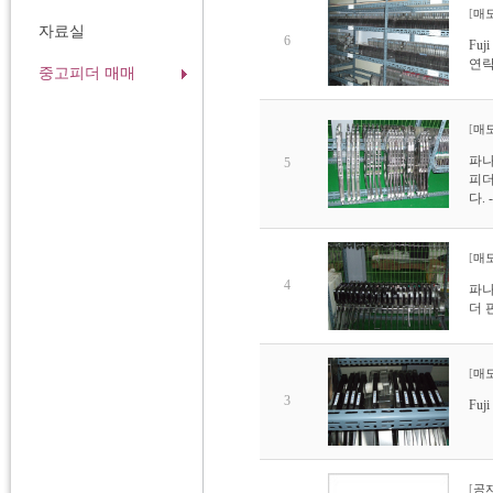
[
매
자료실
6
Fu
연락
중고피더 매매
[
매
파나소
5
피더
다. 
[
매
4
파나소
더 
[
매
3
Fu
[
공