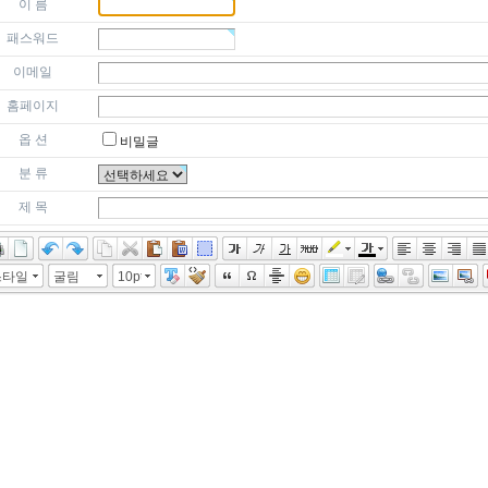
이 름
패스워드
이메일
홈페이지
옵 션
비밀글
분 류
제 목
스타일
굴림
10pt