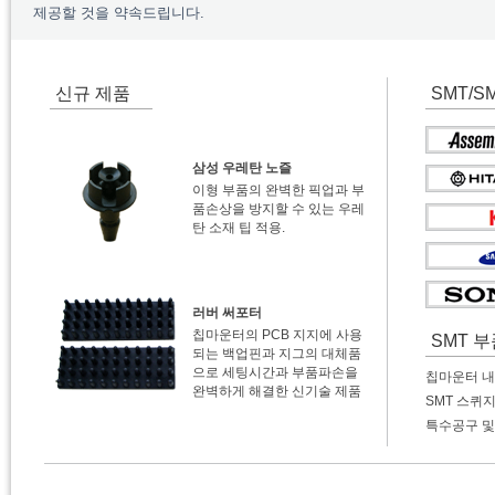
제공할 것을 약속드립니다.
신규 제품
SMT/S
삼성 우레탄 노즐
이형 부품의 완벽한 픽업과 부
품손상을 방지할 수 있는 우레
탄 소재 팁 적용.
러버 써포터
칩마운터의 PCB 지지에 사용
SMT 
되는 백업핀과 지그의 대체품
으로 세팅시간과 부품파손을
칩마운터 내
완벽하게 해결한 신기술 제품
SMT 스퀴
특수공구 및