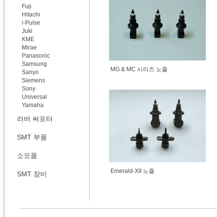
Fuji
Hitachi
i-Pulse
Juki
KME
Mirae
Panasonic
Samsung
MG & MC 시리즈 노즐
Sanyo
Siemens
Sony
Universal
Yamaha
러버 써포터
SMT 부품
소모품
Emerald-XII 노즐
SMT 장비